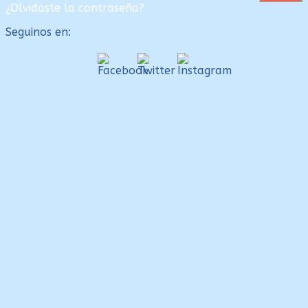
¿Olvidaste la contraseña?
Seguinos en:
Close
this
modul
Necesitamos tu apoyo
Un
año
de buena música y contenidos diversos por
$
2.350
ó
70 U$D