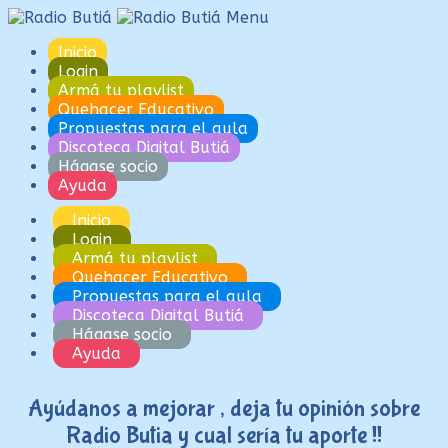
Ir
Ir
Menu
a
al
Inicio
la
contenido
Login
navegación
Armá tu playlist
Quehacer Educativo
Propuestas para el aula
Discoteca Digital Butiá
Hágase socio
Ayuda
Inicio
Login
Armá tu playlist
Quehacer Educativo
Propuestas para el aula
Discoteca Digital Butiá
Hágase socio
Ayuda
Ayúdanos a mejorar , deja tu opinión sobre
Radio Butia y cual sería tu aporte !!