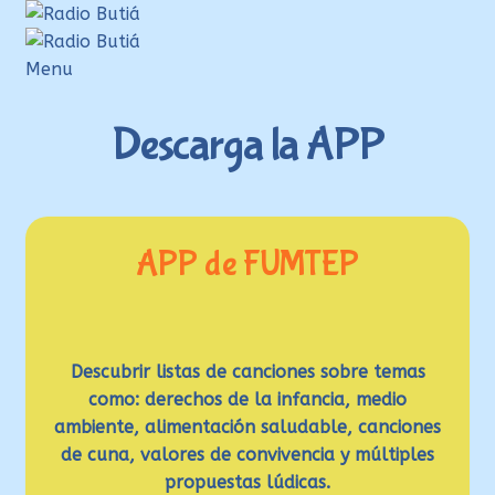
Ir
Ir
a
al
la
contenido
Menu
navegación
Inicio
Descarga la APP
Login
Armá tu playlist
Quehacer Educativo
APP de FUMTEP
Propuestas para el aula
Discoteca Digital Butiá
Hágase socio
Descubrir listas de canciones sobre temas
Ayuda
como: derechos de la infancia, medio
ambiente, alimentación saludable, canciones
de cuna, valores de convivencia y múltiples
propuestas lúdicas.