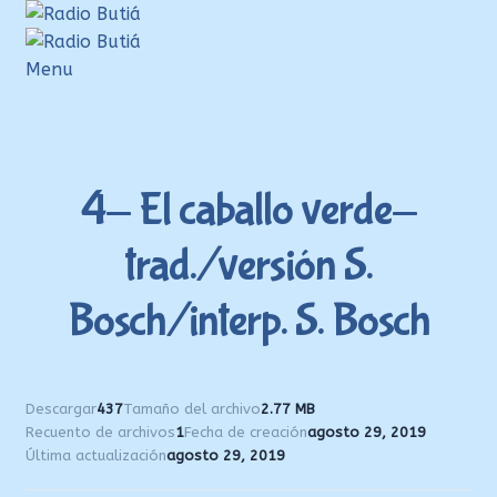
Ir
Ir
a
al
la
contenido
Menu
navegación
Inicio
Login
Armá tu playlist
4- El caballo verde-
Quehacer Educativo
trad./versión S.
Propuestas para el aula
Bosch/interp. S. Bosch
Discoteca Digital Butiá
Hágase socio
Ayuda
Descargar
437
Tamaño del archivo
2.77 MB
Recuento de archivos
1
Fecha de creación
agosto 29, 2019
Última actualización
agosto 29, 2019