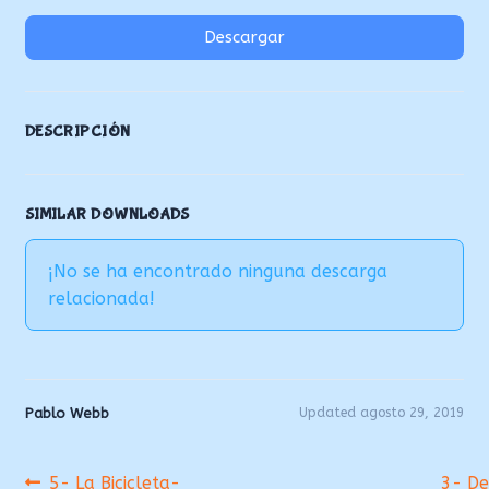
Descargar
DESCRIPCIÓN
SIMILAR DOWNLOADS
¡No se ha encontrado ninguna descarga
relacionada!
Pablo Webb
Updated agosto 29, 2019
Navegación
Anterior:
Siguie
5- La Bicicleta-
3- De