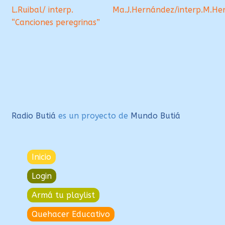
L.Ruibal/ interp.
Ma.J.Hernández/interp.M.He
de
“Canciones peregrinas”
entradas
Radio Butiá
es un proyecto de
Mundo Butiá
Inicio
Login
Armá tu playlist
Quehacer Educativo