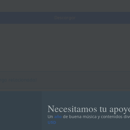
Descargar
rga relacionada!
Necesitamos tu apoy
Un
año
de buena música y contenidos div
U$D
Siguie
nterp. M.Ingold
8- Yac