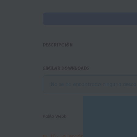
DESCRIPCIÓN
SIMILAR DOWNLOADS
¡No se ha encontrado ninguna desca
Pablo Webb
Anterior:
10- La lección de ritmo- M. Ingold/i