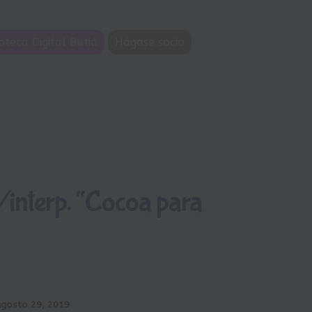
oteca Digital Butiá
Hágase socio
/interp. “Cocoa para
agosto 29, 2019