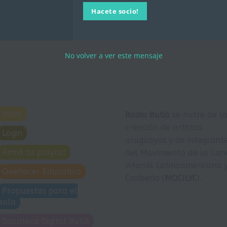
Hacete socio!
No volver a ver este mensaje
Inicio
Radio Butiá
se nutre de l
creación de artistas
Login
uruguayos y de integrant
Armá tu playlist
del Movimiento de la Can
infantil Latinoamericana 
Quehacer Educativo
Caribeña (
MOCILYC
).
Propuestas para el
aula
Discoteca Digital Butiá