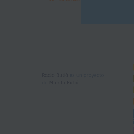
Navegación
de
entradas
Radio Butiá
es un proyecto
de
Mundo Butiá