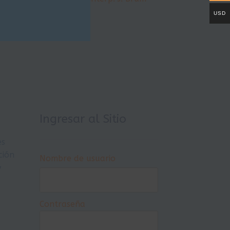
USD
a
Ingresar al Sitio
es
ción
Nombre de usuario
y
Contraseña