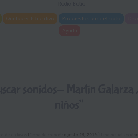
Quehacer Educativo
Propuestas para el aula
Disc
Ayuda
scar sonidos- Martín Galarza 
niños”
to de archivos
1
Fecha de creación
agosto 29, 2019
Última actualización