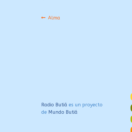
Navegación
Anterior:
Alma
de
entradas
Radio Butiá
es un proyecto
de
Mundo Butiá