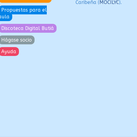
Caribeña (
MOCILYC
).
Propuestas para el
aula
Discoteca Digital Butiá
Hágase socio
Ayuda