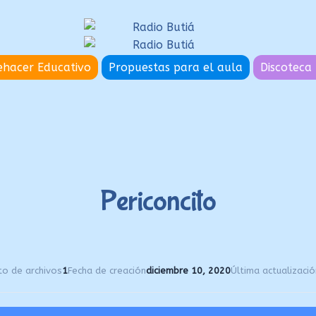
hacer Educativo
Propuestas para el aula
Discoteca 
Periconcito
to de archivos
1
Fecha de creación
diciembre 10, 2020
Última actualizació