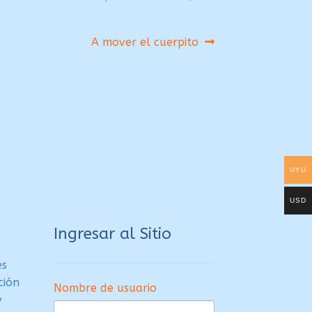
Siguiente:
A mover el cuerpito
UYU
USD
a
Ingresar al Sitio
es
ción
Nombre de usuario
y