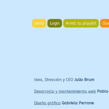
Ir
Ir
a
al
la
contenido
Inicio
Login
Armá tu playlist
Que
navegación
Idea, Dirección y CEO
Julio Brum
Desarrollo y mantenimiento web
Pablo
Diseño gráfico
Gabriela Perrone