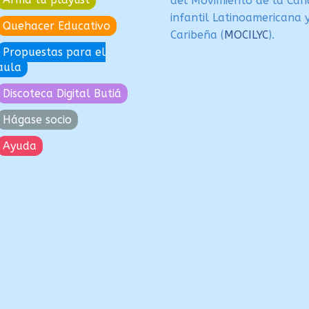
del Movimiento de la Can
infantil Latinoamericana 
Quehacer Educativo
Caribeña (
MOCILYC
).
Propuestas para el
aula
Discoteca Digital Butiá
Hágase socio
Ayuda