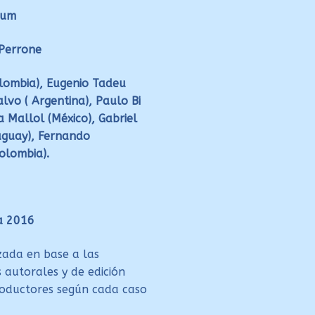
rum
 Perrone
olombia), Eugenio Tadeu
Calvo ( Argentina), Paulo Bi
a Mallol (México), Gabriel
uguay), Fernando
olombia).
a 2016
izada en base a las
s autorales y de edición
productores según cada caso