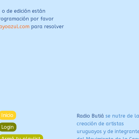
 o de edición están
programación por favor
ayoazul.com
para resolver
Inicio
Radio Butiá
se nutre de l
creación de artistas
Login
uruguayos y de integrant
Armá tu playlist