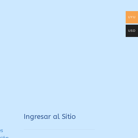
UYU
USD
a
Ingresar al Sitio
es