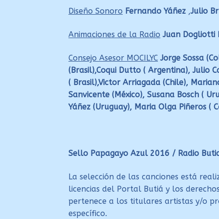
Diseño Sonoro
Fernando Yáñez
,
Julio B
Animaciones de la Radio
Juan Dogliotti
Consejo Asesor MOCILYC
Jorge Sossa (C
(Brasil),Coqui Dutto ( Argentina), Julio 
( Brasil),
Victor Arriagada (Chile), Marian
Sanvicente (México), Susana Bosch ( Ur
Yáñez (Uruguay), Maria Olga Piñeros ( C
Sello Papagayo Azul 2016 / Radio Buti
La selección de las canciones está real
licencias del Portal Butiá y los derecho
pertenece a los titulares artistas y/o 
específico.