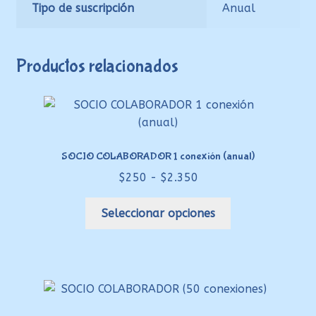
Tipo de suscripción
Anual
Productos relacionados
SOCIO COLABORADOR 1 conexión (anual)
Rango
$
250
-
$
2.350
de
Este
precios:
Seleccionar opciones
producto
desde
tiene
$250
múltiples
hasta
variantes.
$2.350
Las
opciones