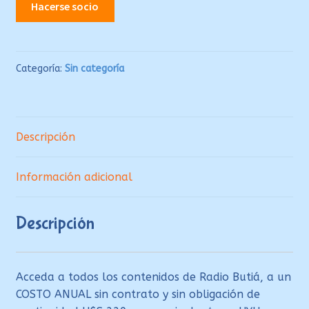
Hacerse socio
Colaborador
Institucional
PREMIUM
(hasta
Categoría:
Sin categoría
200
conexiones)
cantidad
Descripción
Información adicional
Descripción
Acceda a todos los contenidos de Radio Butiá, a un
COSTO ANUAL sin contrato y sin obligación de