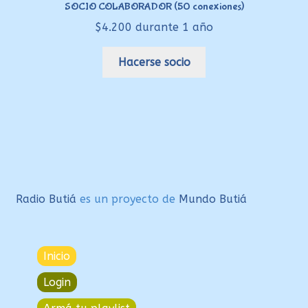
SOCIO COLABORADOR (50 conexiones)
se
$
4.200
durante 1 año
pueden
elegir
Hacerse socio
en
la
página
de
producto
Radio Butiá
es un proyecto de
Mundo Butiá
Inicio
Login