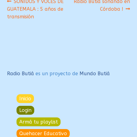
Navegación
Anterior:
Siguiente:
SONIDOS Y VOCES DE
Radio Butiá sonando en
GUATEMALA : 5 años de
Córdoba !
de
transmisión
entradas
Radio Butiá
es un proyecto de
Mundo Butiá
Inicio
Login
Armá tu playlist
Quehacer Educativo