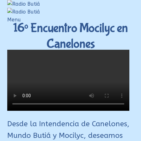
Ir
Ir
a
al
la
contenido
Menu
16º Encuentro Mocilyc en
navegación
Inicio
Canelones
Login
Armá tu playlist
Quehacer Educativo
Propuestas para el aula
Discoteca Digital Butiá
Hágase socio
Ayuda
Desde la Intendencia de Canelones,
Mundo Butiá y Mocilyc, deseamos