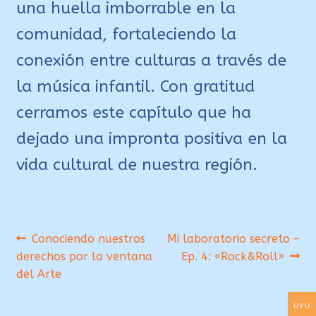
una huella imborrable en la
comunidad, fortaleciendo la
conexión entre culturas a través de
la música infantil. Con gratitud
cerramos este capítulo que ha
dejado una impronta positiva en la
vida cultural de nuestra región.
Navegación
Anterior:
Siguiente:
Conociendo nuestros
Mi laboratorio secreto –
derechos por la ventana
Ep. 4: «Rock&Roll»
de
del Arte
entradas
UYU