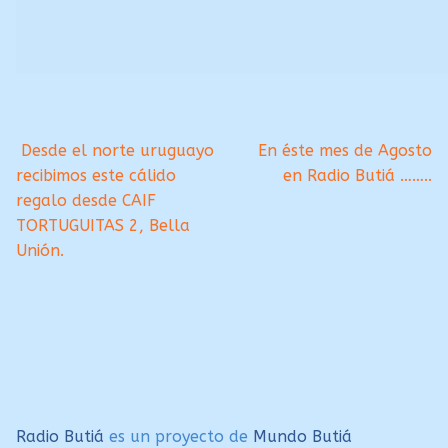
Navegación
Anterior:
Siguiente:
Desde el norte uruguayo
En éste mes de Agosto
recibimos este cálido
en Radio Butiá ……..
de
regalo desde CAIF
entradas
TORTUGUITAS 2, Bella
Unión.
Radio Butiá
es un proyecto de
Mundo Butiá