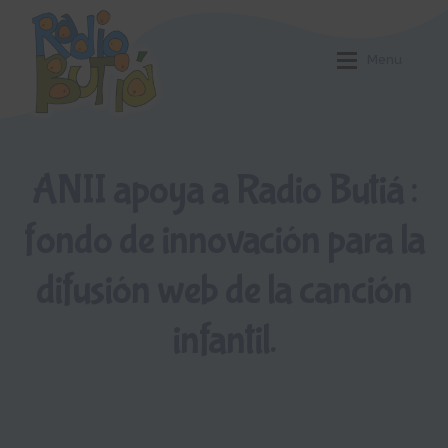
Ir
Ir
a
al
Menu
la
contenido
navegación
Inicio
Inicio
ANII apoya a Radio Butiá :
Login
Login
fondo de innovación para la
Armá tu playlist
Armá tu playlist
Quehacer Educativo
Quehacer Educativo
difusión web de la canción
Propuestas para el aula
Propuestas para el aula
infantil.
Discoteca Digital Butiá
Discoteca Digital Butiá
Hágase socio
Hágase socio
Ayuda
Ayuda