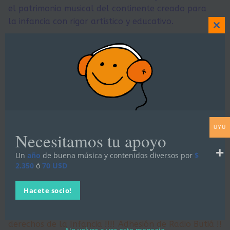
el patrimonio musical del continente creado para
la infancia con rigor artístico y educativo.
Clo
this
mod
El derecho a la cultura es un derecho vital
tanto para el desarrollo sensible y racional
como para la futura inserción ciudadana de
UYU
niñas y niños.
Necesitamos tu apoyo
Un
año
de buena música y contenidos diversos por
$
2.350
ó
70 U$D
Hacete socio!
Navegación
Anterior:
Siguiente:
Programación
Día mundial de los
Noviembre : Por los
Derechos de la Infancia!!!!
de
derechos de la Infancia !!!!
Adhesión de Radio Butiá !!