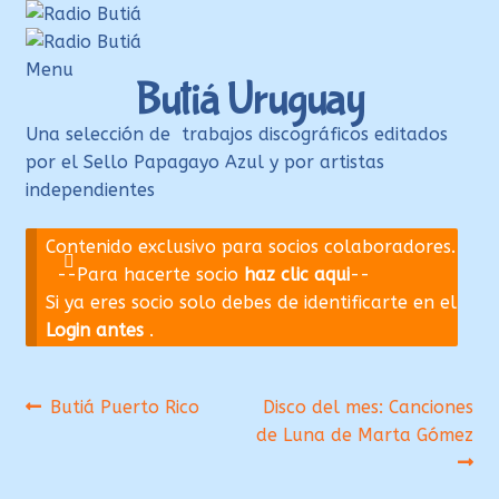
Ir
Ir
a
al
la
contenido
Menu
Butiá Uruguay
navegación
Inicio
Una selección de trabajos discográficos editados
Login
por el Sello Papagayo Azul y por artistas
Armá tu playlist
independientes
Quehacer Educativo
Contenido exclusivo para socios colaboradores.
Propuestas para el aula
--Para hacerte socio
haz clic aqui
--
Si ya eres socio solo debes de identificarte en el
Discoteca Digital Butiá
Login antes
.
Hágase socio
Ayuda
Navegación
Anterior:
Siguiente:
Butiá Puerto Rico
Disco del mes: Canciones
de Luna de Marta Gómez
de
entradas