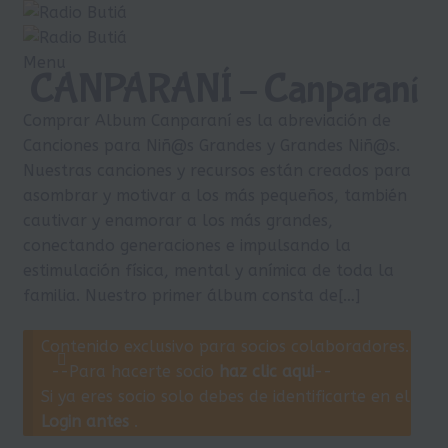
Ir
Ir
a
al
la
contenido
Menu
CANPARANÍ – Canparaní
navegación
Inicio
Comprar Album Canparaní es la abreviación de
Login
Canciones para Niñ@s Grandes y Grandes Niñ@s.
Armá tu playlist
Nuestras canciones y recursos están creados para
asombrar y motivar a los más pequeños, también
Quehacer Educativo
cautivar y enamorar a los más grandes,
Propuestas para el aula
conectando generaciones e impulsando la
estimulación física, mental y anímica de toda la
Discoteca Digital Butiá
familia. Nuestro primer álbum consta de[…]
Hágase socio
Contenido exclusivo para socios colaboradores.
Ayuda
--Para hacerte socio
haz clic aqui
--
Si ya eres socio solo debes de identificarte en el
Login antes
.