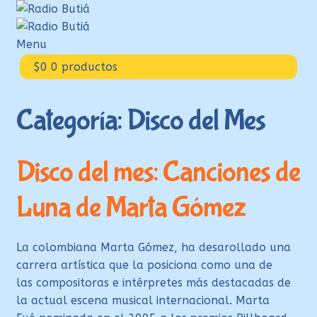
Ir
Ir
a
al
la
contenido
Menu
navegación
Inicio
$
0
0 productos
Login
Categoría:
Disco del Mes
Armá tu playlist
Quehacer Educativo
Disco del mes: Canciones de
Propuestas para el aula
Luna de Marta Gómez
Discoteca Digital Butiá
Hágase socio
La colombiana Marta Gómez, ha desarollado una
Ayuda
carrera artística que la posiciona como una de
las compositoras e intérpretes más destacadas de
la actual escena musical internacional. Marta