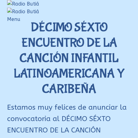
Ir
Ir
a
al
la
contenido
Menu
DÉCIMO SÉXTO
navegación
Inicio
ENCUENTRO DE LA
Login
Armá tu playlist
CANCIÓN INFANTIL
Quehacer Educativo
LATINOAMERICANA Y
Propuestas para el aula
CARIBEÑA
Discoteca Digital Butiá
Hágase socio
Estamos muy felices de anunciar la
Ayuda
convocatoria al DÉCIMO SÉXTO
ENCUENTRO DE LA CANCIÓN