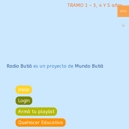
de
TRAMO 1 – 3, 4 Y 5 años
entradas
UYU
Radio Butiá
es un proyecto de
Mundo Butiá
Inicio
Login
Armá tu playlist
Quehacer Educativo