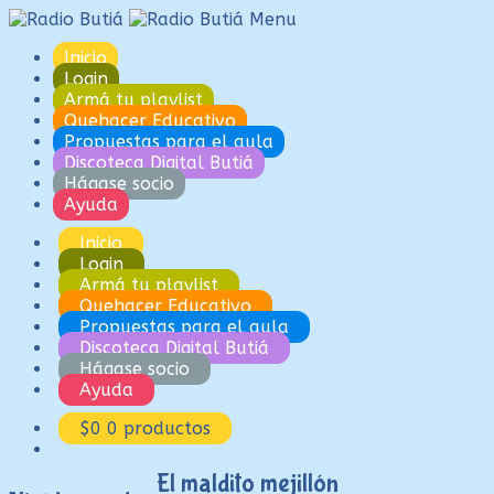
Ir
Ir
Menu
a
al
Inicio
la
contenido
Login
navegación
Armá tu playlist
Quehacer Educativo
Propuestas para el aula
Discoteca Digital Butiá
Hágase socio
Ayuda
Inicio
Login
Armá tu playlist
Quehacer Educativo
Propuestas para el aula
Discoteca Digital Butiá
Hágase socio
Ayuda
$
0
0 productos
El maldito mejillón