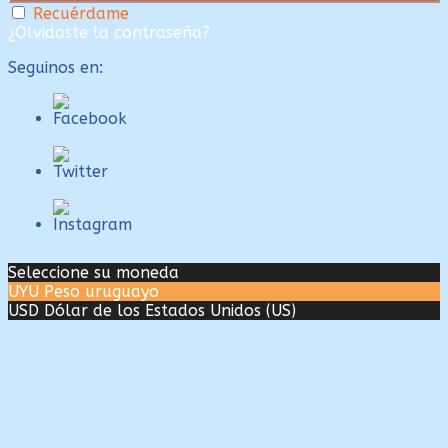
Recuérdame
¿Olvidaste la contraseña?
Seguinos en:
Seleccione su moneda
UYU
Peso uruguayo
USD
Dólar de los Estados Unidos (US)
Close
this
module