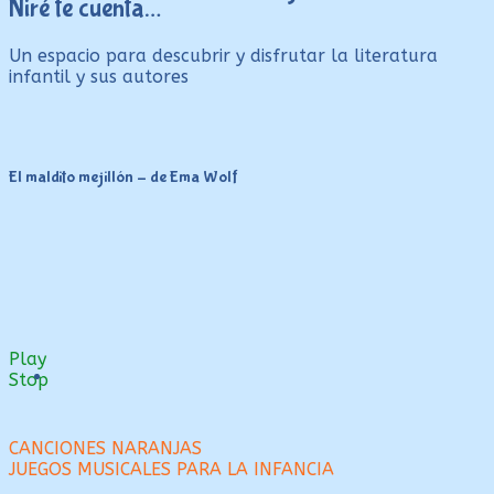
Niré te cuenta…
Un espacio para descubrir y disfrutar la literatura
infantil y sus autores
El maldito mejillón – de Ema Wolf
Play
Stop
Navegación
Anterior:
CANCIONES NARANJAS
Siguiente:
JUEGOS MUSICALES PARA LA INFANCIA
de