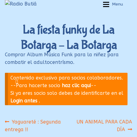
Ir
Ir
Menu
a
al
Inicio
Inicio
la
contenido
La fiesta funky de La
navegación
Login
Login
Botarga – La Botarga
Armá tu playlist
Armá tu playlist
Quehacer Educativo
Quehacer Educativo
Comprar Album Música Funk para la niñez para
combatir el adultocentrísmo.
Propuestas para el aula
Propuestas para el aula
Discoteca Digital Butiá
Discoteca Digital Butiá
Contenido exclusivo para socios colaboradores.
--Para hacerte socio
haz clic aqui
--
Hágase socio
Hágase socio
Si ya eres socio solo debes de identificarte en el
Ayuda
Ayuda
Login antes
.
Navegación
Anterior:
Siguiente:
Yaguareté : Segunda
UN ANIMAL PARA CADA
entrega !!
DÍA
de