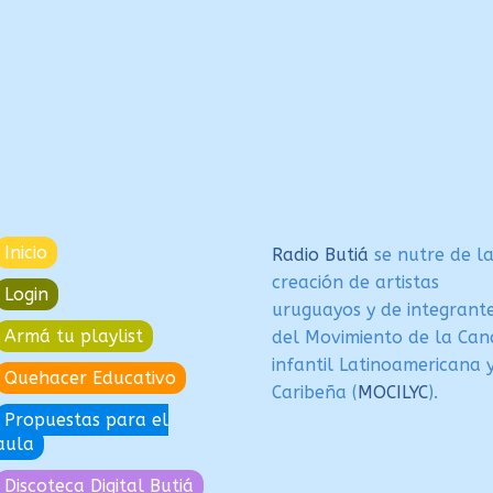
Inicio
Radio Butiá
se nutre de l
creación de artistas
Login
uruguayos y de integrant
Armá tu playlist
del Movimiento de la Can
infantil Latinoamericana 
Quehacer Educativo
Caribeña (
MOCILYC
).
Propuestas para el
aula
Discoteca Digital Butiá