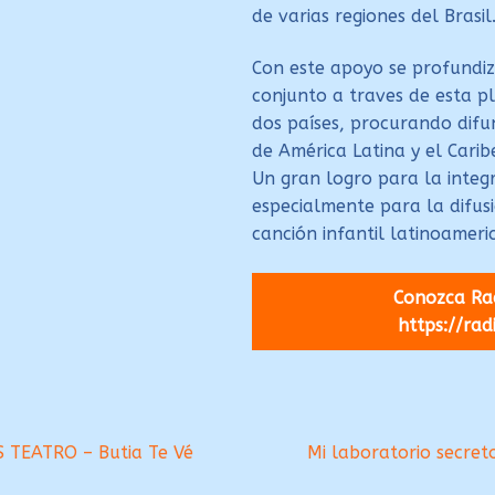
de varias regiones del Brasil
Con este apoyo se profundiz
conjunto a traves de esta p
dos países, procurando difun
de América Latina y el Carib
Un gran logro para la integ
especialmente para la difus
canción infantil latinoameri
Conozca Rad
https://rad
Siguiente:
 TEATRO – Butia Te Vé
Mi laboratorio secret