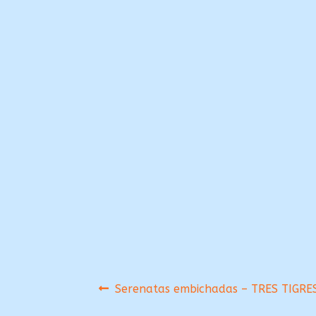
Navegación
Anterior:
Serenatas embichadas – TRES TIGRES