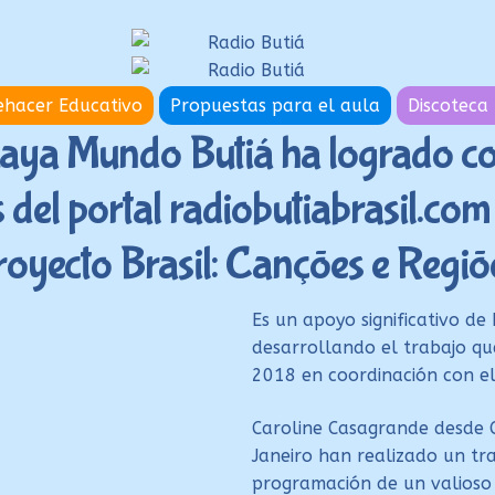
hacer Educativo
Propuestas para el aula
Discoteca 
aya Mundo Butiá ha logrado c
s del portal radiobutiabrasil.com
royecto Brasil: Canções e Regiõ
Es un apoyo significativo de
desarrollando el trabajo qu
2018 en coordinación con el
Caroline Casagrande desde C
Janeiro han realizado un tra
programación de un valioso