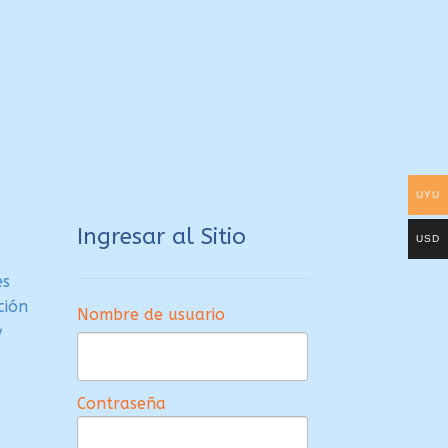
UYU
a
Ingresar al Sitio
USD
es
ción
Nombre de usuario
y
Contraseña