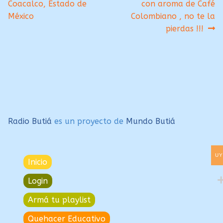
de
Coacalco, Estado de
con aroma de Café
entradas
México
Colombiano , no te la
pierdas !!!
Radio Butiá
es un proyecto de
Mundo Butiá
UY
Inicio
Login
Armá tu playlist
Quehacer Educativo