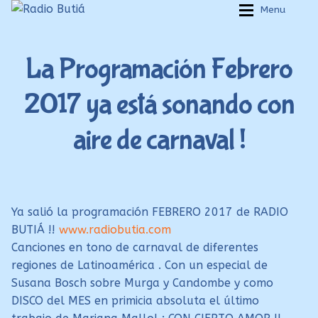
Ir
Ir
Menu
a
al
Inicio
Inicio
la
contenido
La Programación Febrero
navegación
Login
Login
2017 ya está sonando con
Armá tu playlist
Armá tu playlist
Quehacer Educativo
Quehacer Educativo
aire de carnaval !
Propuestas para el aula
Propuestas para el aula
Discoteca Digital Butiá
Discoteca Digital Butiá
Hágase socio
Hágase socio
Ya salió la programación FEBRERO 2017 de RADIO
Ayuda
Ayuda
BUTIÁ !!
www.radiobutia.com
Canciones en tono de carnaval de diferentes
regiones de Latinoamérica . Con un especial de
Susana Bosch sobre Murga y Candombe y como
DISCO del MES en primicia absoluta el último