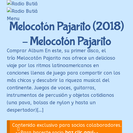
Ir
Ir
a
al
la
contenido
Menu
Melocotón Pajarito (2018)
navegación
Inicio
– Melocotón Pajarito
Login
Armá tu playlist
Comprar Album En este, su primer disco, el
trío Melocotón Pajarito nos ofrece un delicioso
Quehacer Educativo
viaje por los ritmos latinoamericanos en
Propuestas para el aula
canciones llenas de juego para compartir con los
más chicos y descubrir la riqueza musical del
Discoteca Digital Butiá
continente. Juegos de voces, guitarras,
Hágase socio
instrumentos de percusión y objetos cotidianos
(una pava, bolsas de nylon y hasta un
Ayuda
despertador)[…]
Contenido exclusivo para socios colaboradores.
--Para hacerte socio
haz clic aqui
--