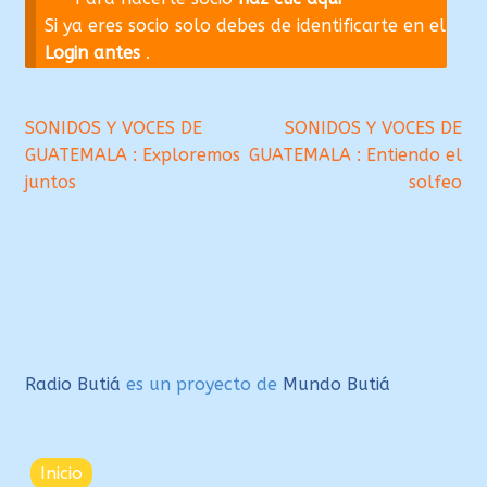
Si ya eres socio solo debes de identificarte en el
Login antes
.
Navegación
Anterior:
Siguiente:
SONIDOS Y VOCES DE
SONIDOS Y VOCES DE
GUATEMALA : Exploremos
GUATEMALA : Entiendo el
de
juntos
solfeo
entradas
Radio Butiá
es un proyecto de
Mundo Butiá
Inicio