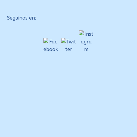
Seguinos en:
Clos
e
this
mo
dule