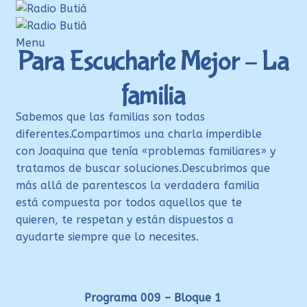
Ir
Ir
a
al
la
contenido
Menu
Para Escucharte Mejor – La
navegación
Inicio
familia
Login
Armá tu playlist
Sabemos que las familias son todas
diferentes.Compartimos una charla imperdible
Quehacer Educativo
con Joaquina que tenía «problemas familiares» y
Propuestas para el aula
tratamos de buscar soluciones.Descubrimos que
más allá de parentescos la verdadera familia
Discoteca Digital Butiá
está compuesta por todos aquellos que te
Hágase socio
quieren, te respetan y están dispuestos a
ayudarte siempre que lo necesites.
Ayuda
Programa 009 – Bloque 1