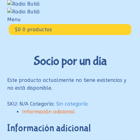
Ir
Ir
a
al
la
contenido
Menu
navegación
Inicio
$
0
0 productos
Login
Armá tu playlist
Socio por un dia
Quehacer Educativo
Propuestas para el aula
Este producto actualmente no tiene existencias y
Discoteca Digital Butiá
no está disponible.
Hágase socio
SKU:
N/A
Categoría:
Sin categoría
Ayuda
Información adicional
Información adicional