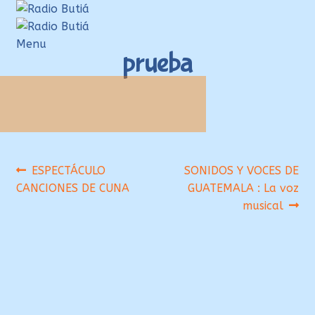
Ir
Ir
a
al
la
contenido
Menu
prueba
navegación
Inicio
Login
Armá tu playlist
Quehacer Educativo
Navegación
Anterior:
Siguiente:
ESPECTÁCULO
SONIDOS Y VOCES DE
Propuestas para el aula
CANCIONES DE CUNA
GUATEMALA : La voz
de
Discoteca Digital Butiá
musical
entradas
Hágase socio
Ayuda