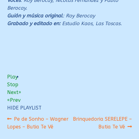
Voces
: Roy Berocay, Nicolás Fernández y Pablo
Berocay.
Guión y música original
: Roy Berocay
Grabado y editado en:
Estudio Kaos, Las Toscas.
Play
Stop
Next»
«Prev
HIDE PLAYLIST
Navegación
Anterior:
Siguiente:
Pe de Sonho – Wagner
Brinquedoria SERELEPE –
Lopes – Butia Te Vé
Butia Te Vé
de