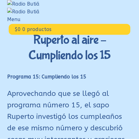
Ir
Ir
a
al
la
contenido
Menu
navegación
Inicio
$
0
0 productos
Ruperto al aire –
Login
Cumpliendo los 15
Armá tu playlist
Quehacer Educativo
Propuestas para el aula
Programa 15: Cumpliendo los 15
Discoteca Digital Butiá
Aprovechando que se llegó al
Hágase socio
programa número 15, el sapo
Ayuda
Ruperto investigó los cumpleaños
de ese mismo número y descubrió