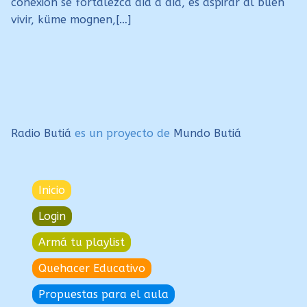
conexión se fortalezca día a día, es aspirar al buen
vivir, küme mognen,[…]
Radio Butiá
es un proyecto de
Mundo Butiá
Inicio
Login
Armá tu playlist
Quehacer Educativo
Propuestas para el aula