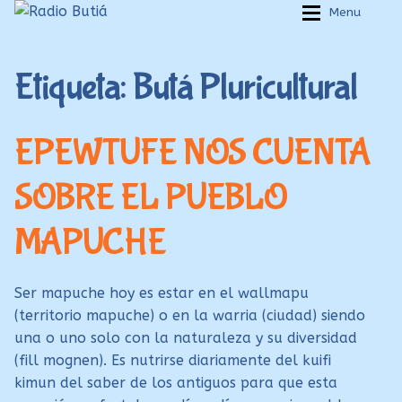
Ir
Ir
Menu
a
al
Inicio
Inicio
la
contenido
Etiqueta:
Butá Pluricultural
navegación
Login
Login
Armá tu playlist
Armá tu playlist
EPEWTUFE NOS CUENTA
Quehacer Educativo
Quehacer Educativo
SOBRE EL PUEBLO
Propuestas para el aula
Propuestas para el aula
Discoteca Digital Butiá
Discoteca Digital Butiá
MAPUCHE
Hágase socio
Hágase socio
Ayuda
Ayuda
Ser mapuche hoy es estar en el wallmapu
(territorio mapuche) o en la warria (ciudad) siendo
una o uno solo con la naturaleza y su diversidad
(fill mognen). Es nutrirse diariamente del kuifi
kimun del saber de los antiguos para que esta