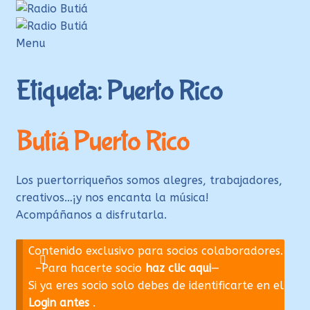
Ir
Ir
a
al
la
contenido
Menu
navegación
Inicio
Etiqueta:
Puerto Rico
Login
Armá tu playlist
Butiá Puerto Rico
Quehacer Educativo
Propuestas para el aula
Los puertorriqueños somos alegres, trabajadores,
Discoteca Digital Butiá
creativos…¡y nos encanta la música!
Acompáñanos a disfrutarla.
Hágase socio
Ayuda
Contenido exclusivo para socios colaboradores.
–Para hacerte socio
haz clic aqui
—
Si ya eres socio solo debes de identificarte en el
Login antes
.