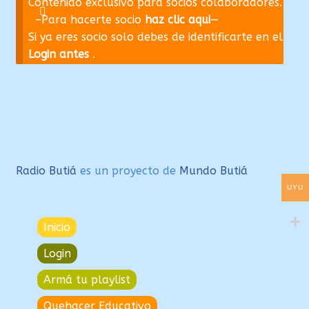
Contenido exclusivo para socios colaboradores.
–Para hacerte socio
haz clic aqui
—
Si ya eres socio solo debes de identificarte en el
Login antes
.
Radio Butiá
es un proyecto de
Mundo Butiá
UYU
Inicio
Login
Armá tu playlist
Quehacer Educativo