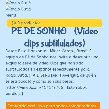
Ir
Ir
a
al
la
contenido
Menu
navegación
Inicio
$
0
0 productos
PÉ DE SONHO – (Video
Login
clips subtitulados)
Armá tu playlist
Quehacer Educativo
Desde Belo Horizonte , Minas Gerais , Brasil. El
equipo de Pé de Sonho nos invita a descubrir una
Propuestas para el aula
exquisita serie de Video Clips que han sido
Discoteca Digital Butiá
subtitulados en español especialmente para
Radio Butia. ¡¡ A DISFRUTAR !! Averigua de quién
Hágase socio
es esa bocota y cómo son sus besos.
Ayuda
https://vimeo.com/417177705 Este robot
perdió[…]
Contenido exclusivo para socios colaboradores.