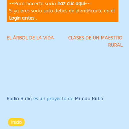
--Para hacerte socio
haz clic aqui
--
Si ya eres socio solo debes de identificarte en el
Login antes
.
Navegación
Anterior:
Siguiente:
EL ÁRBOL DE LA VIDA
CLASES DE UN MAESTRO
RURAL
de
entradas
Radio Butiá
es un proyecto de
Mundo Butiá
Inicio