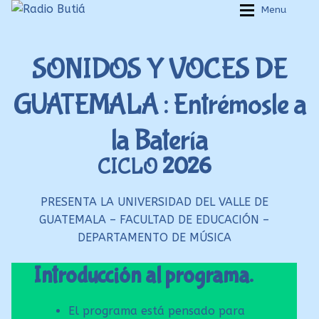
Ir
Ir
Menu
a
al
Inicio
Inicio
la
contenido
SONIDOS Y VOCES DE
navegación
Login
Login
GUATEMALA : Entrémosle a
Armá tu playlist
Armá tu playlist
Quehacer Educativo
Quehacer Educativo
la Batería
Propuestas para el aula
Propuestas para el aula
CICLO
2026
Discoteca Digital Butiá
Discoteca Digital Butiá
Hágase socio
Hágase socio
PRESENTA LA UNIVERSIDAD DEL VALLE DE
GUATEMALA – FACULTAD DE EDUCACIÓN –
Ayuda
Ayuda
DEPARTAMENTO DE MÚSICA
Introducción al programa.
El programa está pensado para