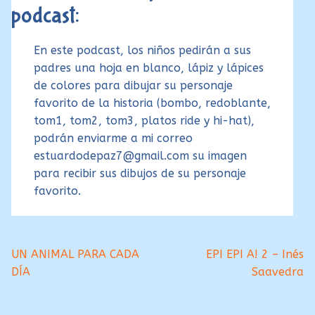
podcast:
En este podcast, los niños pedirán a sus
padres una hoja en blanco, lápiz y lápices
de colores para dibujar su personaje
favorito de la historia (bombo, redoblante,
tom1, tom2, tom3, platos ride y hi-hat),
podrán enviarme a mi correo
estuardodepaz7@gmail.com su imagen
para recibir sus dibujos de su personaje
favorito.
Navegación
Anterior:
Siguiente:
UN ANIMAL PARA CADA
EPI EPI A! 2 – Inés
DÍA
Saavedra
de
entradas