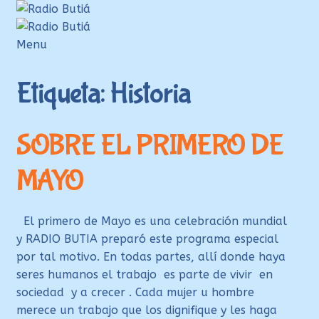
Ir
Ir
a
al
la
contenido
Menu
navegación
Inicio
Etiqueta:
Historia
Login
Armá tu playlist
SOBRE EL PRIMERO DE
Quehacer Educativo
MAYO
Propuestas para el aula
Discoteca Digital Butiá
El primero de Mayo es una celebración mundial
Hágase socio
y RADIO BUTIA preparó este programa especial
Ayuda
por tal motivo. En todas partes, allí donde haya
seres humanos el trabajo es parte de vivir en
sociedad y a crecer . Cada mujer u hombre
merece un trabajo que los dignifique y les haga