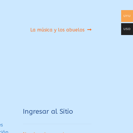
UYU
Siguiente:
La música y los abuelos
USD
a
Ingresar al Sitio
es
ción