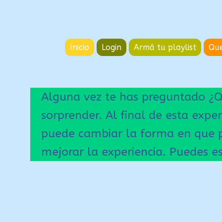
Ir
Ir
a
al
la
contenido
Inicio
Login
Armá tu playlist
Que
navegación
Alguna vez te has preguntado ¿Qué
sorprender. Al final de esta expe
puede cambiar la forma en que pe
mejorar la experiencia. Puedes 