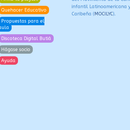
infantil Latinoamericana 
Quehacer Educativo
Caribeña (
MOCILYC
).
Propuestas para el
aula
Discoteca Digital Butiá
Hágase socio
Ayuda