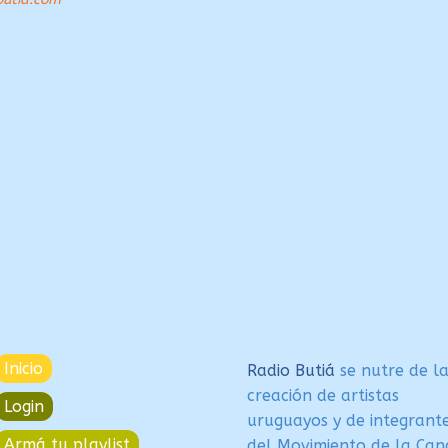
Inicio
Radio Butiá
se nutre de l
creación de artistas
Login
uruguayos y de integrant
Armá tu playlist
del Movimiento de la Can