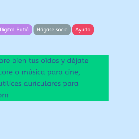
Digital Butiá
Hágase socio
Ayuda
re bien tus oídos y déjate
core o música para cine,
ilices auriculares para
com