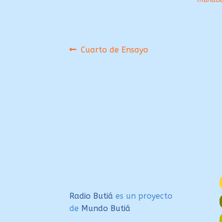
Navegación
Anterior:
Cuarto de Ensayo
de
entradas
Radio Butiá
es un proyecto
de
Mundo Butiá