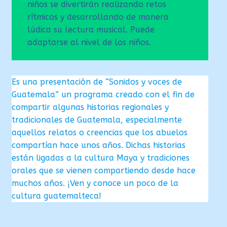
niños se divertirán realizando retos
rítmicos y desarrollando de manera
lúdica su lectura musical. Puede
adaptarse al nivel de los niños.
Es una presentación de “Sonidos y voces de
Guatemala” un programa creado con el fin de
compartir algunas historias regionales y
tradicionales de Guatemala, especialmente
aquellos relatos o creencias que los abuelos
compartían hace unos años. Dichas historias
están ligadas a la cultura Maya y tradiciones
orales que se vienen compartiendo desde hace
muchos años. ¡Ven y conoce un poco de la
cultura guatemalteca!