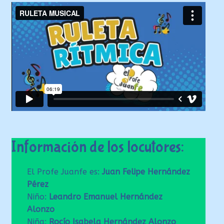
Información de los locutores:
El Profe Juanfe es:
Juan Felipe Hernández
Pérez
Niño:
Leandro Emanuel Hernández
Alonzo
Niña:
Rocío Isabela Hernández Alonzo