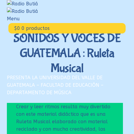
Ir
Ir
a
al
la
contenido
Menu
navegación
Inicio
$
0
0 productos
SONIDOS Y VOCES DE
Login
GUATEMALA : Ruleta
Armá tu playlist
Quehacer Educativo
Musical
Propuestas para el aula
PRESENTA LA UNIVERSIDAD DEL VALLE DE
Discoteca Digital Butiá
GUATEMALA – FACULTAD DE EDUCACIÓN –
DEPARTAMENTO DE MÚSICA
Hágase socio
Ayuda
Crear y leer ritmos resulta muy divertido
con este material didáctico que es una
Ruleta Musical elaborado con material
reciclado y con mucha creatividad, los