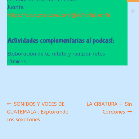
Juanfe.
https://www.youtube.com/@elProfeJuanfe
Actividades complementarias al podcast:
Elaboración de la ruleta y realizar retos
rítmicos.
Navegación
Anterior:
Siguiente:
SONIDOS Y VOCES DE
LA CRIATURA – Sin
GUATEMALA : Explorando
Cordones
de
los saxofones.
entradas