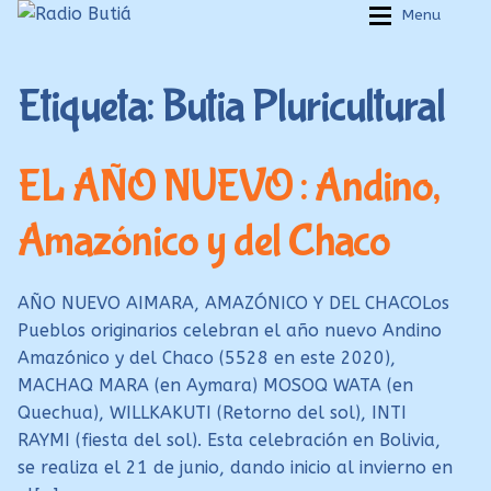
Ir
Ir
Menu
a
al
Inicio
Inicio
la
contenido
Etiqueta:
Butia Pluricultural
navegación
Login
Login
Armá tu playlist
Armá tu playlist
EL AÑO NUEVO : Andino,
Quehacer Educativo
Quehacer Educativo
Amazónico y del Chaco
Propuestas para el aula
Propuestas para el aula
Discoteca Digital Butiá
Discoteca Digital Butiá
AÑO NUEVO AIMARA, AMAZÓNICO Y DEL CHACOLos
Hágase socio
Hágase socio
Pueblos originarios celebran el año nuevo Andino
Ayuda
Ayuda
Amazónico y del Chaco (5528 en este 2020),
MACHAQ MARA (en Aymara) MOSOQ WATA (en
Quechua), WILLKAKUTI (Retorno del sol), INTI
RAYMI (fiesta del sol). Esta celebración en Bolivia,
se realiza el 21 de junio, dando inicio al invierno en